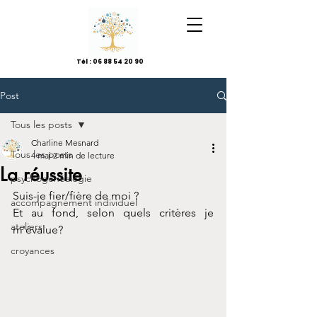
Tél :
06 88 54 20 90
Post
Tous les posts
Charline Mesnard
Tous les posts
4 mai
2 min de lecture
La réussite
psychogénéalogie
Suis-je fier/fière de moi ?
accompagnement individuel
Et au fond, selon quels critères je 
ateliers
m'évalue?
croyances