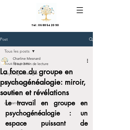
Tél :
06 88 54 20 90
Post
Tous les posts
Charline Mesnard
Tous les posts
15 avr.
3 min de lecture
La force du groupe en
psychogénéalogie
psychogénéalogie: miroir,
accompagnement individuel
soutien et révélations
ateliers
Le travail en groupe en 
croyances
psychogénéalogie : un 
espace puissant de 