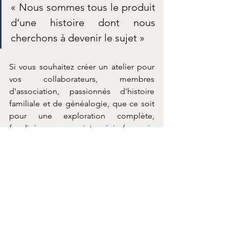
« Nous sommes tous le produit 
d’une histoire dont nous 
cherchons à devenir le sujet »
Si vous souhaitez créer un atelier pour 
vos collaborateurs, membres 
d'association, passionnés d'histoire 
familiale et de généalogie, que ce soit 
pour une exploration complète, 
focalisée sur un sujet précis (ex : vie 
professionnelle, place du féminin,...) 
contactez-moi!
psychogénéalogie
psychogénéalogie
ateliers